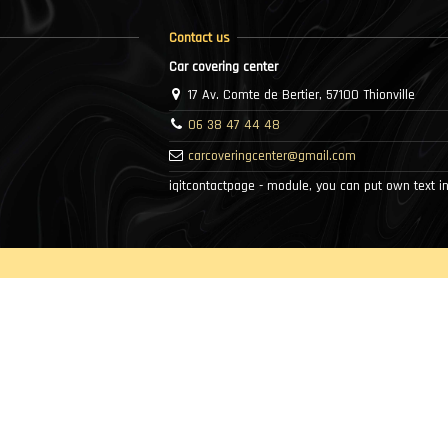
Contact us
Car covering center
17 Av. Comte de Bertier, 57100 Thionville
06 38 47 44 48
carcoveringcenter@gmail.com
iqitcontactpage - module, you can put own text in