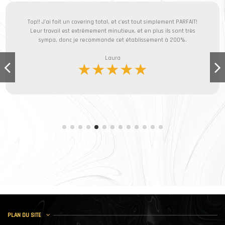
Top!! J'ai fait un covering total, et c'est tout simplement PARFAIT!
Leur travail est extrêmement minutieux, et en plus ils sont très
sympa, donc je recommande cet établissement à 200%.
Laura
★★★★★
PLAN DU SITE